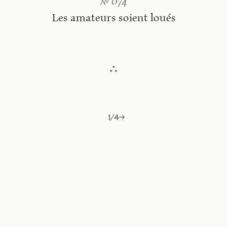
№ 074
Les amateurs soient loués
1/4
→