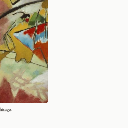
Chicago
.