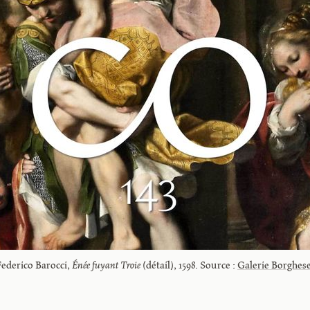
Federico Barocci, 
Énée fuyant Troie
 (détail), 1598. Source : 
Galerie Borghes