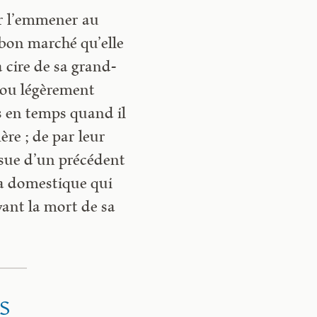
ur l’emmener au
e bon marché qu’elle
a cire de sa grand-
 cou légèrement
ps en temps quand il
mère ; de par leur
issue d’un précédent
la domestique qui
avant la mort de sa
s