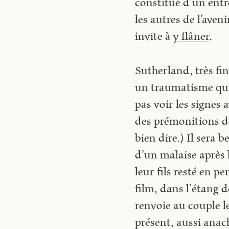
constitué d’un entr
les autres de l’aven
invite à
y flâner
.
Sutherland, très fi
un traumatisme qui n
pas voir les signes 
des prémonitions de
bien dire.) Il sera
d’un malaise après 
leur fils resté en p
film, dans l’étang 
renvoie au couple le
présent, aussi anac