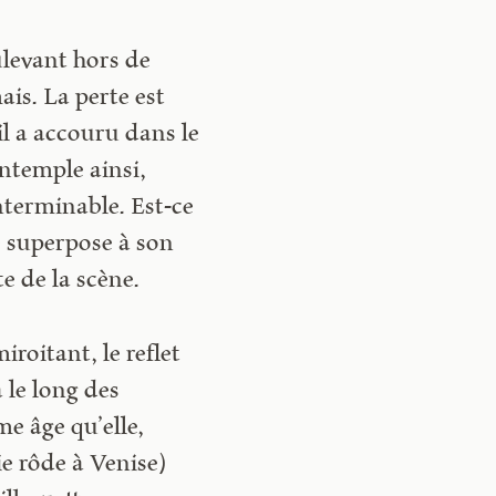
oulevant hors de
ais. La perte est
il a accouru dans le
ontemple ainsi,
nterminable. Est-ce
e superpose à son
te de la scène.
iroitant, le reflet
à le long des
e âge qu’elle,
ie rôde à Venise)