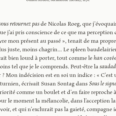
Odilon Redon, Mélancolie (détail), 1876.
vous retournez pas
de Nicolas Roeg, que j’évoquai
que j’ai pris conscience de ce que ma perception
ivre mon présent au passé », tenait de ma propre
us juste, moins chagrin… Le spleen baudelairien
erait bien lourd à porter, tout comme le
han
corée
ins tel que je le comprends. Peut-être la
saudad
 ? Mon indécision est en soi un indice : « C’est
urnien, écrivait Susan Sontag dans
Sous le sign
riorité comme un boulet et d’en faire reproche à
r le moment la mélancolie, dans l’acception la 
voir, et qui n’exclurait pas la gaieté, compagne 