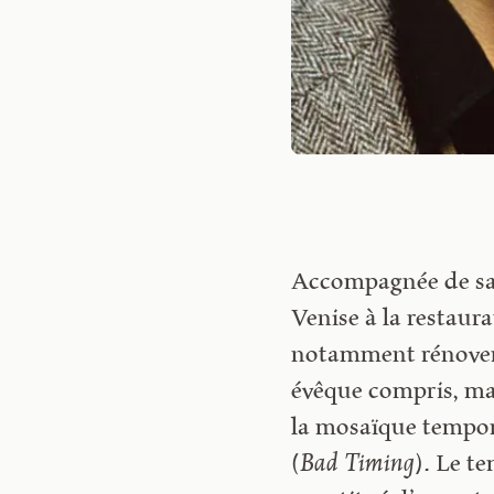
Accompagnée de sa f
Venise à la restaurat
notamment rénover 
évêque compris, mais
la mosaïque tempor
(
Bad Timing
). Le te