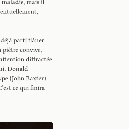
e maladie, mais il
ventuellement,
déjà parti flâner
n piètre convive,
 attention diffractée
 lui. Donald
type (John Baxter)
’est ce qui finira