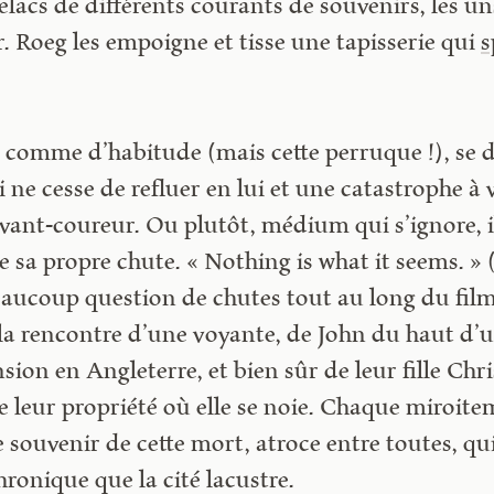
elacs de différents courants de souvenirs, les u
ir. Roeg les empoigne et tisse une tapisserie qui
s
n comme d’habitude (mais cette perruque !), se 
e cesse de refluer en lui et une catastrophe à v
avant-coureur. Ou plutôt, médium qui s’ignore, il
 sa propre chute. « Nothing is what it seems. » (
 beaucoup question de chutes tout au long du film
la rencontre d’une voyante, de John du haut d’
ension en Angleterre, et bien sûr de leur fille Ch
de leur propriété où elle se noie. Chaque miroite
 souvenir de cette mort, atroce entre toutes, qui
hronique que la cité lacustre.