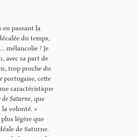
s en passant
la
 décalée du temps,
… mélancolie ? Je
, avec sa part de
n, trop proche du
e
portugaise, cette
 une caractéristique
e de Saturne
, que
 la volonté. »
plus légère que
idéale de Saturne.