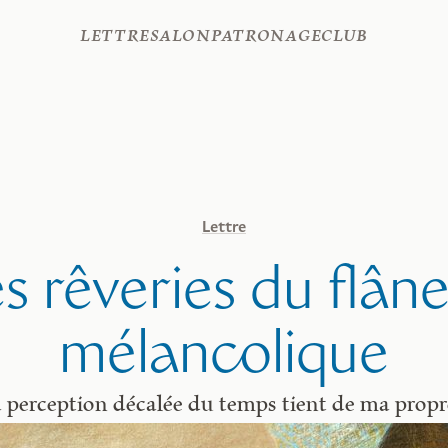
Lettre
Salon
Patronage
Club
Lettre
s rêveries du flân
mélancolique
perception décalée du temps tient de ma propr